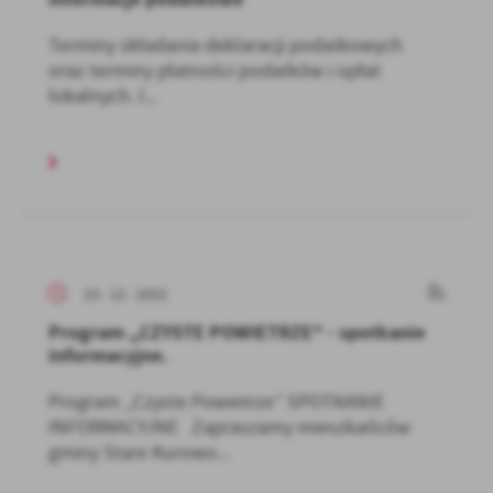
Terminy składania deklaracji podatkowych
oraz terminy płatności podatków i opłat
lokalnych. I...
23 - 12 - 2022
Program ,,CZYSTE POWIETRZE" - spotkanie
informacyjne.
Program ,,Czyste Powietrze” SPOTKANIE
INFORMACYJNE Zapraszamy mieszkańców
gminy Stare Kurowo...