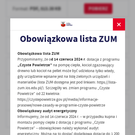
PDF,
513.38 KB
POBIERZ
Format:
Wzór oferty realizacji zadania publicznego
Obowiązkowa lista ZUM
DOCX,
42.83 KB
POBIERZ
Format:
Obowiązkowa lista ZUM
Przypominamy, że o
d 14 czerwca 2024 r
. dotacja z programu
Załącznik do zarządzenia
„Czyste Powietrze”
na pompę ciepła, kocioł zgazowujący
drewno lub kocioł na pellet może być udzielona tylko wtedy,
gdy urządzenie wpisane jest na listę zielonych urządzeń i
PDF,
222.53 KB
POBIERZ
Format:
materiałów (lista ZUM dostępna jest pod linkiem: https://lista-
zum.ios.edu.pl/). Szczegóły ws. zmian programu „Czyste
Powietrze” od 22 kwietnia:
https://czystepowietrze.gov.pl/media/informacje-
Zarządzenie
prasowe/nowe-zasady-w-programie-czyste-powietrze
Obowiązkowy audyt energetyczny
Informujemy, że od 14 czerwca 2024 r. – w przypadku kupna i
PDF,
127.6 KB
POBIERZ
Format:
montażu pompy ciepła z dotacją z programu „Czyste
Powietrze” – obowiązkowo należy wykonać audyt
energetyczny. Można na to dostać dodatkową dotację do 1 200