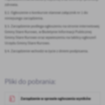
zdrowia.
§ 2. Ogłoszenie o konkursie stanowi załącznik nr 1 do
niniejszego zarządzenia.
§ 3. Zarządzenie podlega ogłoszeniu na stronie internetowej
Gminy Stare Kurowo, w Biuletynie Informacji Publicznej
Gminy Stare Kurowo oraz wywieszeniu na tablicy ogłoszeń
Urzędu Gminy Stare Kurowo.
§ 4. Zarządzenie wchodzi w życie z dniem podpisania.
Pliki do pobrania:
Zarządzenie w sprawie ogłoszenia wyników