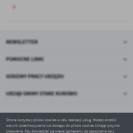
NEWSLETTER
POMOCNE LINKI
GODZINY PRACY URZĘDU
URZĄD GMINY STARE KUROWO
Strona korzysta z plików cookies w celu realizacji usług. Możesz określić
warunki przechowywania lub dostępu do plików cookies klikając przycisk
Ustawienia. Aby dowiedzieć się więcej zachęcamy do zapoznania się z