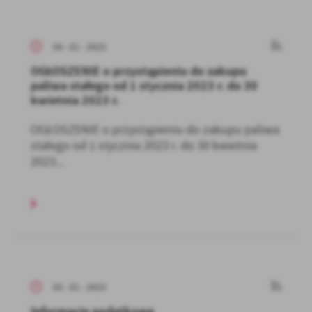
04 - 01 - 2023
OGŁOSZENIE o przystąpieniu do zakupu
paliwa stałego od 1 stycznia 2023 r. do 30
kwietnia 2023 r.
OGŁOSZENIE o przystąpieniu do zakupu paliwa
stałego od 1 stycznia 2023 r. do 30 kwietnia
2023...
03 - 01 - 2023
Informacje podatkowe