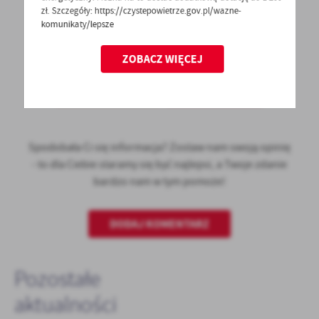
zł. Szczegóły: https://czystepowietrze.gov.pl/wazne-
komunikaty/lepsze
ZOBACZ WIĘCEJ
POWRÓT
UDOSTĘPNIJ
POPRZEDNI
NASTĘPNY
Spodobała Ci się informacja? Zostaw nam swoją opinię
- to dla Ciebie staramy się być najlepsi, a Twoje zdanie
bardzo nam w tym pomoże!
DODAJ KOMENTARZ
Pozostałe
aktualności