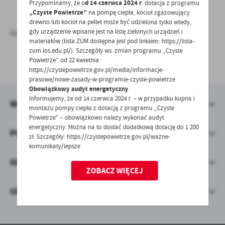
treści.
Przypominamy, że o
d 14 czerwca 2024 r
. dotacja z programu
„Czyste Powietrze”
na pompę ciepła, kocioł zgazowujący
Dzięki tym plikom cookies możemy zapewnić Ci większy komfort
Więcej
drewno lub kocioł na pellet może być udzielona tylko wtedy,
korzystania z funkcjonalności naszej strony poprzez dopasowanie
gdy urządzenie wpisane jest na listę zielonych urządzeń i
Sołtys wsi: Tomasz Krześniak
jej do Twoich indywidualnych preferencji. Wyrażenie zgody na
materiałów (lista ZUM dostępna jest pod linkiem: https://lista-
funkcjonalne i personalizacyjne pliki cookies gwarantuje
Analityczne
zum.ios.edu.pl/). Szczegóły ws. zmian programu „Czyste
dostępność większej ilości funkcji na stronie.
UDOSTĘPNIJ
Powietrze” od 22 kwietnia:
Analityczne pliki cookies pomagają nam rozwijać się i
https://czystepowietrze.gov.pl/media/informacje-
dostosowywać do Twoich potrzeb.
prasowe/nowe-zasady-w-programie-czyste-powietrze
Obowiązkowy audyt energetyczny
Cookies analityczne pozwalają na uzyskanie informacji w zakresie
Więcej
Informujemy, że od 14 czerwca 2024 r. – w przypadku kupna i
wykorzystywania witryny internetowej, miejsca oraz częstotliwości,
NEWSLETTER
montażu pompy ciepła z dotacją z programu „Czyste
z jaką odwiedzane są nasze serwisy www. Dane pozwalają nam na
Powietrze” – obowiązkowo należy wykonać audyt
ocenę naszych serwisów internetowych pod względem ich
Reklamowe
energetyczny. Można na to dostać dodatkową dotację do 1 200
popularności wśród użytkowników. Zgromadzone informacje są
POMOCNE LINKI
zł. Szczegóły: https://czystepowietrze.gov.pl/wazne-
Dzięki reklamowym plikom cookies prezentujemy Ci najciekawsze
przetwarzane w formie zanonimizowanej. Wyrażenie zgody na
komunikaty/lepsze
informacje i aktualności na stronach naszych partnerów.
analityczne pliki cookies gwarantuje dostępność wszystkich
GODZINY PRACY URZĘDU
funkcjonalności.
Promocyjne pliki cookies służą do prezentowania Ci naszych
Więcej
ZOBACZ WIĘCEJ
komunikatów na podstawie analizy Twoich upodobań oraz Twoich
zwyczajów dotyczących przeglądanej witryny internetowej. Treści
URZĄD GMINY STARE KUROWO
promocyjne mogą pojawić się na stronach podmiotów trzecich lub
firm będących naszymi partnerami oraz innych dostawców usług.
Firmy te działają w charakterze pośredników prezentujących nasze