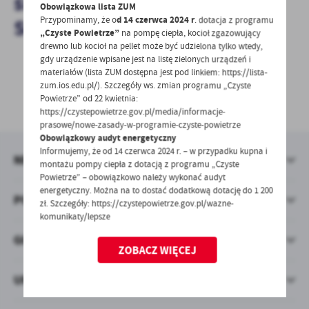
środków budżetu Gminy
treści.
Obowiązkowa lista ZUM
Stare Kurowo
Przypominamy, że o
d 14 czerwca 2024 r
. dotacja z programu
Dzięki tym plikom cookies możemy zapewnić Ci większy komfort
Więcej
„Czyste Powietrze”
na pompę ciepła, kocioł zgazowujący
korzystania z funkcjonalności naszej strony poprzez dopasowanie
drewno lub kocioł na pellet może być udzielona tylko wtedy,
jej do Twoich indywidualnych preferencji. Wyrażenie zgody na
gdy urządzenie wpisane jest na listę zielonych urządzeń i
funkcjonalne i personalizacyjne pliki cookies gwarantuje
Analityczne
materiałów (lista ZUM dostępna jest pod linkiem: https://lista-
dostępność większej ilości funkcji na stronie.
zum.ios.edu.pl/). Szczegóły ws. zmian programu „Czyste
Analityczne pliki cookies pomagają nam rozwijać się i
Powietrze” od 22 kwietnia:
UDOSTĘPNIJ
dostosowywać do Twoich potrzeb.
https://czystepowietrze.gov.pl/media/informacje-
Cookies analityczne pozwalają na uzyskanie informacji w zakresie
prasowe/nowe-zasady-w-programie-czyste-powietrze
Więcej
wykorzystywania witryny internetowej, miejsca oraz częstotliwości,
Obowiązkowy audyt energetyczny
Informujemy, że od 14 czerwca 2024 r. – w przypadku kupna i
z jaką odwiedzane są nasze serwisy www. Dane pozwalają nam na
NEWSLETTER
montażu pompy ciepła z dotacją z programu „Czyste
ocenę naszych serwisów internetowych pod względem ich
Reklamowe
Powietrze” – obowiązkowo należy wykonać audyt
popularności wśród użytkowników. Zgromadzone informacje są
energetyczny. Można na to dostać dodatkową dotację do 1 200
Dzięki reklamowym plikom cookies prezentujemy Ci najciekawsze
przetwarzane w formie zanonimizowanej. Wyrażenie zgody na
POMOCNE LINKI
zł. Szczegóły: https://czystepowietrze.gov.pl/wazne-
informacje i aktualności na stronach naszych partnerów.
analityczne pliki cookies gwarantuje dostępność wszystkich
komunikaty/lepsze
funkcjonalności.
Promocyjne pliki cookies służą do prezentowania Ci naszych
Więcej
GODZINY PRACY URZĘDU
komunikatów na podstawie analizy Twoich upodobań oraz Twoich
ZOBACZ WIĘCEJ
zwyczajów dotyczących przeglądanej witryny internetowej. Treści
promocyjne mogą pojawić się na stronach podmiotów trzecich lub
URZĄD GMINY STARE KUROWO
firm będących naszymi partnerami oraz innych dostawców usług.
Firmy te działają w charakterze pośredników prezentujących nasze