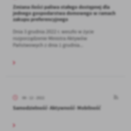
Zmiana ilości paliwa stałego dostępnej dla
jednego gospodarstwa domowego w ramach
zakupu preferencyjnego
Dnia 3 grudnia 2022 r. weszło w życie
rozporządzenie Ministra Aktywów
Państwowych z dnia 1 grudnia...
06 - 12 - 2022
Samodzielność- Aktywność- Mobilność