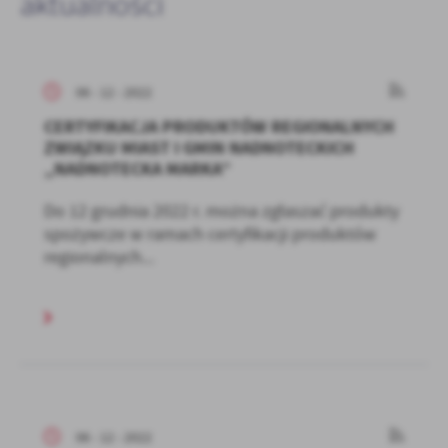
aktualności
06 - 12 - 2022
CERTYFIKACJA PRODUKTÓW REGIONALNYCH
ZWIĄZKU MIAST I GMIN NADNOTECKICH
„NADNOTECKA MARKA”
Do 12 grudnia 2022 r. można zgłaszać produkty
spożywcze w ramach certyfikacji produktów
regionalnych...
06 - 12 - 2022