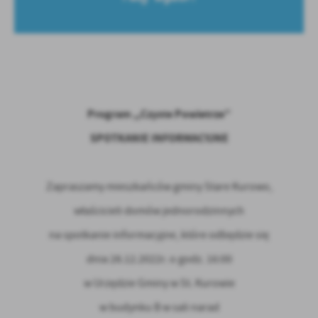
Firmy te działają w charakterze pośredników prezentujących nasze
treści w postaci wiadomości, ofert, komunikatów mediów
społecznościowych.
Program ,,Czyste Powietrze”
SPOTKANIE INFORMACYJNE
Zapraszamy mieszkańców gminy Stare Kurowo,
właścicieli domów jednorodzinnych
na spotkanie informacyjne, które odbędzie się
dnia 28.12.2022r. o godz. 16:00
w Urzędzie Gminy w St. Kurowie
w budynku B w sali narad