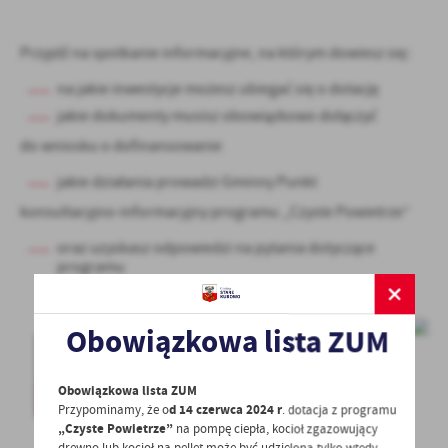
Przyjdź na spotkanie informacyjne, na którym dowiesz się:
na jakie inwestycje możesz ubiegać się o dotację
jakie dokumenty musisz obowiązkowo dołączyć
do wniosku o dofinansowanie
jakie działania prowadzi Gminny Punkt
konsultacyjno-informacyjny programu ,,Czyste Powietrze”
oraz uzyskasz odpowiedzi na pytania dotyczące
programu
Obowiązkowa lista ZUM
Obowiązkowa lista ZUM
Przypominamy, że o
d 14 czerwca 2024 r
. dotacja z programu
„Czyste Powietrze”
na pompę ciepła, kocioł zgazowujący