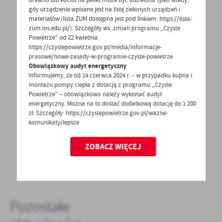
drewno lub kocioł na pellet może być udzielona tylko wtedy,
gdy urządzenie wpisane jest na listę zielonych urządzeń i
materiałów (lista ZUM dostępna jest pod linkiem: https://lista-
zum.ios.edu.pl/). Szczegóły ws. zmian programu „Czyste
Powietrze” od 22 kwietnia:
POWRÓT
UDOSTĘPNIJ
https://czystepowietrze.gov.pl/media/informacje-
prasowe/nowe-zasady-w-programie-czyste-powietrze
POPRZEDNI
NASTĘPNY
Obowiązkowy audyt energetyczny
Informujemy, że od 14 czerwca 2024 r. – w przypadku kupna i
montażu pompy ciepła z dotacją z programu „Czyste
Powietrze” – obowiązkowo należy wykonać audyt
energetyczny. Można na to dostać dodatkową dotację do 1 200
zł. Szczegóły: https://czystepowietrze.gov.pl/wazne-
Spodobała Ci się informacja? Zostaw nam swoją opinię
komunikaty/lepsze
- to dla Ciebie staramy się być najlepsi, a Twoje zdanie
bardzo nam w tym pomoże!
ZOBACZ WIĘCEJ
DODAJ KOMENTARZ
Pozostałe