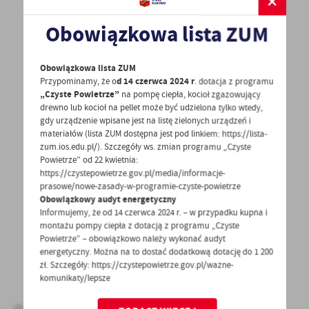
Obowiązkowa lista ZUM
Obowiązkowa lista ZUM
Przypominamy, że o
d 14 czerwca 2024 r
. dotacja z programu
„Czyste Powietrze”
na pompę ciepła, kocioł zgazowujący
POWRÓT
UDOSTĘPNIJ
drewno lub kocioł na pellet może być udzielona tylko wtedy,
gdy urządzenie wpisane jest na listę zielonych urządzeń i
POPRZEDNI
NASTĘPNY
materiałów (lista ZUM dostępna jest pod linkiem: https://lista-
zum.ios.edu.pl/). Szczegóły ws. zmian programu „Czyste
Powietrze” od 22 kwietnia:
https://czystepowietrze.gov.pl/media/informacje-
Spodobała Ci się informacja? Zostaw nam swoją opinię
prasowe/nowe-zasady-w-programie-czyste-powietrze
Obowiązkowy audyt energetyczny
- to dla Ciebie staramy się być najlepsi, a Twoje zdanie
Informujemy, że od 14 czerwca 2024 r. – w przypadku kupna i
bardzo nam w tym pomoże!
montażu pompy ciepła z dotacją z programu „Czyste
Powietrze” – obowiązkowo należy wykonać audyt
energetyczny. Można na to dostać dodatkową dotację do 1 200
DODAJ KOMENTARZ
zł. Szczegóły: https://czystepowietrze.gov.pl/wazne-
komunikaty/lepsze