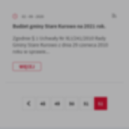
02 - 09 - 2020
Budżet gminy Stare Kurowo na 2021 rok.
Zgodnie § 1 Uchwały Nr XLI/241/2010 Rady
Gminy Stare Kurowo z dnia 29 czerwca 2010
roku w sprawie...
WIĘCEJ
48
49
50
51
52