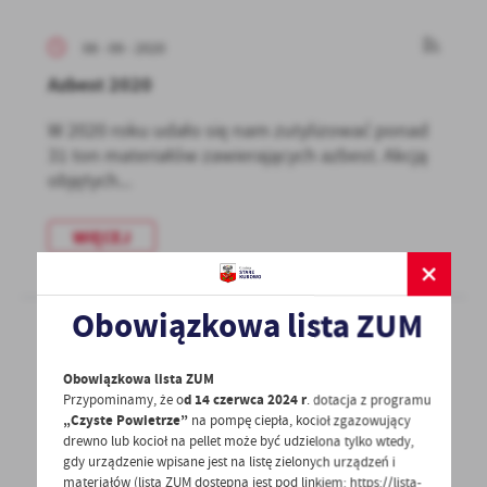
treści w postaci wiadomości, ofert, komunikatów mediów
społecznościowych.
08 - 09 - 2020
Azbest 2020
W 2020 roku udało się nam zutylizować ponad
31 ton materiałów zawierających azbest. Akcją
objętych...
WIĘCEJ
Obowiązkowa lista ZUM
08 - 09 - 2020
Obowiązkowa lista ZUM
Przypominamy, że o
d 14 czerwca 2024 r
. dotacja z programu
ul. Wiejska ma nową nawierzchnię
„Czyste Powietrze”
na pompę ciepła, kocioł zgazowujący
drewno lub kocioł na pellet może być udzielona tylko wtedy,
Ulica Wiejska w końcu równa Zakończono
gdy urządzenie wpisane jest na listę zielonych urządzeń i
układanie masy bitumicznej na długości 490 m.
materiałów (lista ZUM dostępna jest pod linkiem: https://lista-