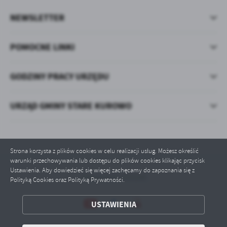
NEWSLETTER
POMOCNE LINKI
GODZINY PRACY URZĘDU
URZĄD GMINY STARE KUROWO
Strona korzysta z plików cookies w celu realizacji usług. Możesz określić
warunki przechowywania lub dostępu do plików cookies klikając przycisk
Ustawienia. Aby dowiedzieć się więcej zachęcamy do zapoznania się z
Odwiedzin: 633100
Polityką Cookies oraz Polityką Prywatności.
ZAPISZ WYBRANE
USTAWIENIA
ODRZUĆ WSZYSTKIE