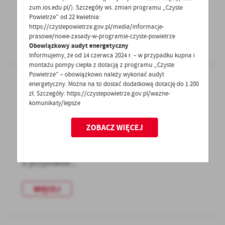
zum.ios.edu.pl/). Szczegóły ws. zmian programu „Czyste
W planach...
Powietrze” od 22 kwietnia:
https://czystepowietrze.gov.pl/media/informacje-
WIĘCEJ
prasowe/nowe-zasady-w-programie-czyste-powietrze
Obowiązkowy audyt energetyczny
Informujemy, że od 14 czerwca 2024 r. – w przypadku kupna i
montażu pompy ciepła z dotacją z programu „Czyste
Powietrze” – obowiązkowo należy wykonać audyt
energetyczny. Można na to dostać dodatkową dotację do 1 200
zł. Szczegóły: https://czystepowietrze.gov.pl/wazne-
08 - 09 - 2020
komunikaty/lepsze
Informacja z Urzędu Pracy
ZOBACZ WIĘCEJ
Powiatowy Urząd Pracy w Strzelcach Kraj.,
informuje, że został ogłoszony nabór wniosków
o przyznanie...
WIĘCEJ