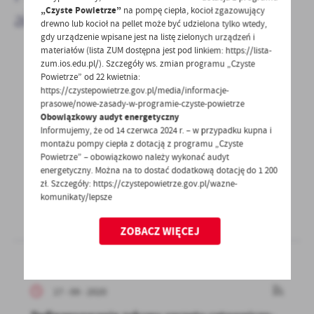
„Czyste Powietrze”
na pompę ciepła, kocioł zgazowujący
aktualności
drewno lub kocioł na pellet może być udzielona tylko wtedy,
gdy urządzenie wpisane jest na listę zielonych urządzeń i
materiałów (lista ZUM dostępna jest pod linkiem: https://lista-
zum.ios.edu.pl/). Szczegóły ws. zmian programu „Czyste
Powietrze” od 22 kwietnia:
26 - 09 - 2020
https://czystepowietrze.gov.pl/media/informacje-
Złote Gody Państwa Barbary i Piotra
prasowe/nowe-zasady-w-programie-czyste-powietrze
Obowiązkowy audyt energetyczny
Sankowskich
Informujemy, że od 14 czerwca 2024 r. – w przypadku kupna i
montażu pompy ciepła z dotacją z programu „Czyste
Prawdziwą miłość poznaje się nie po jej sile,
Powietrze” – obowiązkowo należy wykonać audyt
lecz po czasie jej trwania. Poulet Pół wieku...
energetyczny. Można na to dostać dodatkową dotację do 1 200
zł. Szczegóły: https://czystepowietrze.gov.pl/wazne-
komunikaty/lepsze
ZOBACZ WIĘCEJ
17 - 09 - 2020