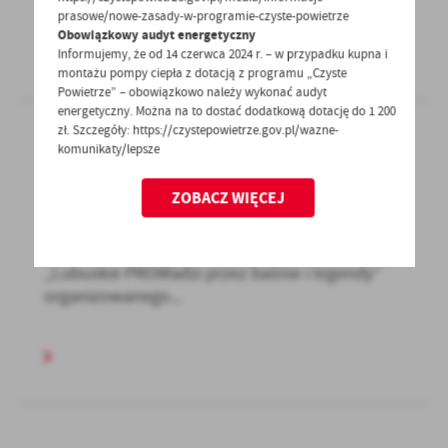
prasowe/nowe-zasady-w-programie-czyste-powietrze
Obowiązkowy audyt energetyczny
Informujemy, że od 14 czerwca 2024 r. – w przypadku kupna i
montażu pompy ciepła z dotacją z programu „Czyste
Powietrze” – obowiązkowo należy wykonać audyt
energetyczny. Można na to dostać dodatkową dotację do 1 200
zł. Szczegóły: https://czystepowietrze.gov.pl/wazne-
komunikaty/lepsze
16 - 09 - 2021
ZOBACZ WIĘCEJ
„Lubuskie PROWadzi przez baśnie i legendy”
Zapraszamy do udziału w konkursie literackim
„Lubuskie PROWadzi przez baśnie i legendy”
organizowanego...