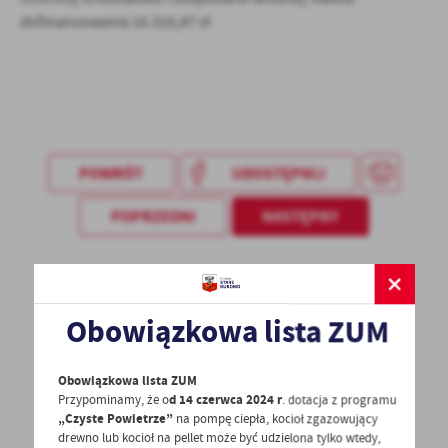
treści w postaci wiadomości, ofert, komunikatów mediów
dofinansowania 16.316,87 zł
społecznościowych.
POWRÓT
UDOSTĘPNIJ
POPRZEDNI
NASTĘPNY
Spodobała Ci się informacja? Zostaw nam swoją opinię
- to dla Ciebie staramy się być najlepsi, a Twoje zdanie
Obowiązkowa lista ZUM
bardzo nam w tym pomoże!
Obowiązkowa lista ZUM
Przypominamy, że o
d 14 czerwca 2024 r
. dotacja z programu
DODAJ KOMENTARZ
„Czyste Powietrze”
na pompę ciepła, kocioł zgazowujący
drewno lub kocioł na pellet może być udzielona tylko wtedy,