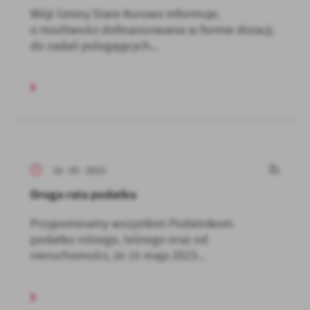
Wójt Gminy Stare Kurowo informuje,
o możliwości dofinansowania w formie dotacji,
do zadań polegających...
10 - 05 - 2023
Druga rata podatku
Przypominamy wszystkim Podatnikom
podatku rolnego, leśnego oraz od
nieruchomości, że 15 maja 2023...