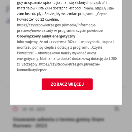
gdy urządzenie wpisane jest na listę zielonych urządzeń i
Pozostałe
materiałów (lista ZUM dostępna jest pod linkiem: https://lista-
zum.ios.edu.pl/). Szczegóły ws. zmian programu „Czyste
aktualności
Powietrze” od 22 kwietnia:
https://czystepowietrze.gov.pl/media/informacje-
prasowe/nowe-zasady-w-programie-czyste-powietrze
Obowiązkowy audyt energetyczny
Informujemy, że od 14 czerwca 2024 r. – w przypadku kupna i
11 - 05 - 2023
montażu pompy ciepła z dotacją z programu „Czyste
Powietrze” – obowiązkowo należy wykonać audyt
XXX Targi Rolnicze Glisno 2023
energetyczny. Można na to dostać dodatkową dotację do 1 200
zł. Szczegóły: https://czystepowietrze.gov.pl/wazne-
komunikaty/lepsze
ZOBACZ WIĘCEJ
10 - 05 - 2023
Usuwanie azbestu z terenu gminy Stare
Kurowo - 2023