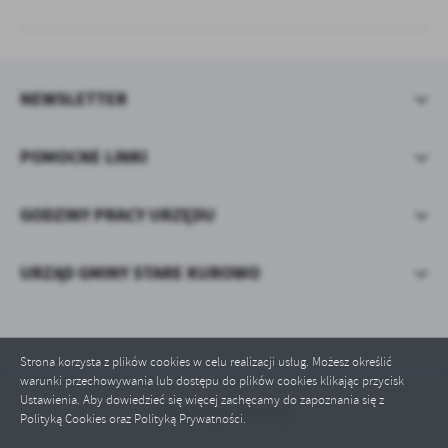
NEWSLETTER
POMOCNE LINKI
GODZINY PRACY URZĘDU
URZĄD GMINY STARE KUROWO
Strona korzysta z plików cookies w celu realizacji usług. Możesz określić
warunki przechowywania lub dostępu do plików cookies klikając przycisk
Ustawienia. Aby dowiedzieć się więcej zachęcamy do zapoznania się z
Odwiedzin: 633052
Polityką Cookies oraz Polityką Prywatności.