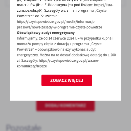
materiałów (lista ZUM dostępna jest pod linkiem: https://lista-
zum.ios.edu.pl/). Szczegóły ws. zmian programu „Czyste
Powietrze” od 22 kwietnia:
https://czystepowietrze.gov.pl/media/informacje-
prasowe/nowe-zasady-w-programie-czyste-powietrze
Obowiązkowy audyt energetyczny
POWRÓT
UDOSTĘPNIJ
Informujemy, że od 14 czerwca 2024 r. – w przypadku kupna i
montażu pompy ciepła z dotacją z programu „Czyste
Powietrze” – obowiązkowo należy wykonać audyt
POPRZEDNI
NASTĘPNY
energetyczny. Można na to dostać dodatkową dotację do 1 200
zł. Szczegóły: https://czystepowietrze.gov.pl/wazne-
komunikaty/lepsze
Spodobała Ci się informacja? Zostaw nam swoją opinię
ZOBACZ WIĘCEJ
- to dla Ciebie staramy się być najlepsi, a Twoje zdanie
bardzo nam w tym pomoże!
DODAJ KOMENTARZ
Pozostałe