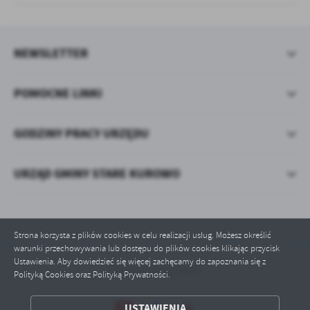
NEWSLETTER
POMOCNE LINKI
GODZINY PRACY URZĘDU
URZĄD GMINY STARE KUROWO
Strona korzysta z plików cookies w celu realizacji usług. Możesz określić
warunki przechowywania lub dostępu do plików cookies klikając przycisk
Ustawienia. Aby dowiedzieć się więcej zachęcamy do zapoznania się z
Odwiedzin: 633000
Polityką Cookies oraz Polityką Prywatności.
ZAPISZ WYBRANE
USTAWIENIA