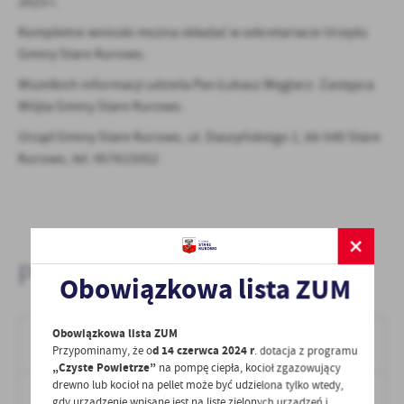
2023 r.
Kompletne wnioski można składać w sekretariacie Urzędu
Gminy Stare Kurowo.
Wszelkich informacji udziela Pan Łukasz Węglarz- Zastępca
Wójta Gminy Stare Kurowo.
Urząd Gminy Stare Kurowo, ul. Daszyńskiego 1, 66-540 Stare
Kurowo, tel. 957615052
Pliki do pobrania:
Obowiązkowa lista ZUM
Wniosek o dofinansowanie prac związanych z
Obowiązkowa lista ZUM
Przypominamy, że o
d 14 czerwca 2024 r
. dotacja z programu
usuwaniem azbestu
„Czyste Powietrze”
na pompę ciepła, kocioł zgazowujący
drewno lub kocioł na pellet może być udzielona tylko wtedy,
DOC,
54.5 KB
POBIERZ
Format:
gdy urządzenie wpisane jest na listę zielonych urządzeń i