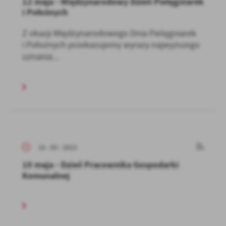
12 maja - Międzynarodowy Dzień Pielęgniarek
i Położnych
Z okazji Międzynarodowego Dnia Pielęgniarek
i Położnych przekazujemy wyrazy najwyższego
uznania...
10 - 05 - 2023
10 maja - Dzień Pracownika Gospodarki
Komunalnej