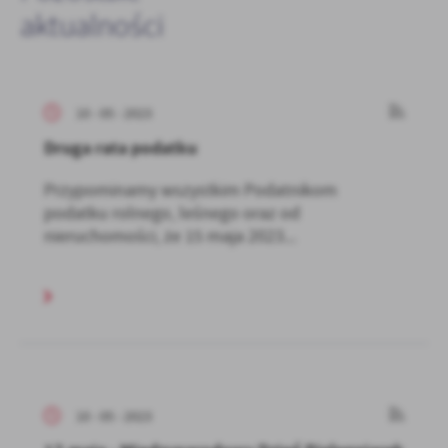
aktualności
10 - 05 - 2023
Druga rata podatku
Przypominamy wszystkim Podatnikom
podatku rolnego, leśnego oraz od
nieruchomości, że 15 maja 2023...
10 - 05 - 2023