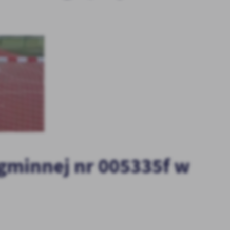
J W STARYM KUROWIE
gminnej nr 005335f w