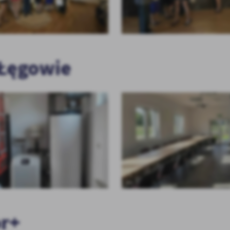
Łęgowie
or+