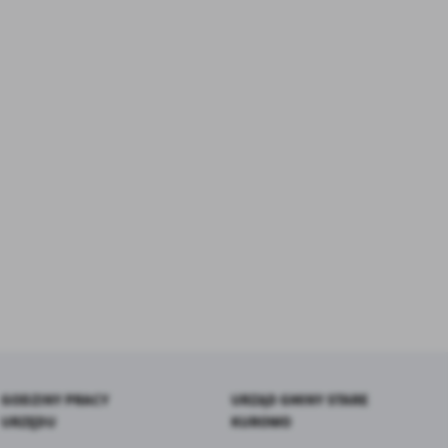
GODZINY PRACY
URZĄD GMINY STARE
URZĘDU
KUROWO