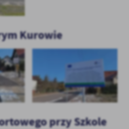
JĄCEGO WŁĄCZENIU
ZNEMU ROZWOJU
RZĄDOWY FUNDUSZ ROZWOJU DRÓG
NEGO, GOSPODARCZEGO I
NDUSZ INWESTYCJI
- REMONT DROGI NR 005309F W
ISKOWEGO W OBSZARZE
 „MODERNIZACJA
MIEJSCOWOŚCI BŁOTNICA
- ROZWÓJ OBSZARÓW
 BITUMICZNYCH – DROGI
H I POZAMIEJSKICH"
 W STARYM KUROWIE”
RZĄDOWY FUNDUSZ ROZWOJU DRÓG-
arym Kurowie
REMONT CHODNIKA NA ULICY LEŚNEJ
NDUSZ INWESTYCJI
W STARYM KUROWIE
- REMONT
RNIZACJA] SZKOŁY
RZĄDOWY FUNDUSZ ROZWOJU DRÓG
J W STARYM KUROWIE
- BUDOWA DROGI GMINNEJ NR
005335F W MIEJSCOWOŚCI KAWKI W
NDUSZ ROZWOJU DRÓG
GMINIE STARE KUROWO
WA DRÓG GMINNYCH NR
5309F W M. BŁOTNICA
NOWA REMIZA OCHOTNICZEJ STRAŻY
POŻARNEJ ŁĘGOWO – INWESTYCJA W
STARYM KUROWIE
BEZPIECZEŃSTWO I SPOŁECZNOŚĆ
ZA SPORTOWA-
AKTYWNE PLACE ZABAW 2025
JA ZAPLECZA
SANITARNEGO PRZY
RZĄDOWY FUNDUSZ ROZWOJU DRÓG
RTOWYM W STARYM
- REMONT DROGI GMINNEJ NR 005301F
W MIEJSCOWOŚCI ŁĄCZNICA,
LISTOPAD 2025
ortowego przy Szkole
ZA SPORTOWA-
JA BOISKA
 PRZY SZKOLE