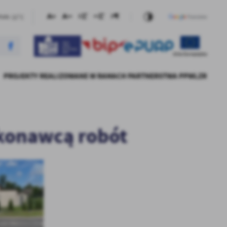
22°C
Małe
PROJEKTY REALIZOWANE W RAMACH PARTNERSTWA PPWLZR
 + W STARYM KUROWIE
ANIE RÓWNEGO DOSTĘPU
PŁAWIN
RZĄDOWY PROGRAM INWESTYCJI
"TRANSPORT NISKOEMISYJNY NA
EJ JAKOŚCI,
STRATEGICZNYCH- MODERNIZACJA
TERENIE PARTNERSTWA PÓŁNOC
ĄCEGO KSZTAŁCENIA I
DRÓG GMINNYCH
WOJEWÓDZTWA LUBUSKIEGO
ALIZOWANE W RAMACH
KAWKI
ykonawcą robót
IA ORAZ MOŻLIWOŚCI ICH
ZAWSZE RAZEM"
CHRONY GRUNTÓW
NIA W OBSZARZE PPWLZR"
RZĄDOWY FUNDUSZ ROZWOJU DRÓG
ROKITNO
- BUDOWA DROGI W M. ROKITNO
"WSPIERANIE AKTYWNEGO
WŁĄCZENIA SPOŁECZNEGO W
NDUSZ INWESTYCJI
ŁĘGOWO
ANIE RÓWNEGO DOSTĘPU
OBSZARZE PPWLZR"
„MODERNIZACJA DROGI
TERMOMODERNIZACJA PRZEDSZKOLA
EJ JAKOŚCI,
 DZ. NR 346/6 I 334
CHATKA PUCHATKA - RZĄDOWY
BŁOTNICA
ĄCEGO KSZTAŁCENIA I
E KUROWO”
PROGRAM INWESTYCJI
„WSPARCIE PPWLZR W OBSZARZE
IA ORAZ MOŻLIWOŚCI ICH
STRATEGICZNYCH
CYFRYZACJI. APLIKACJA WEBOWA I
NIA W OBSZARZE PPWLZR"
WODOMIERZE Z ODCZYTEM
NDUSZ INWESTYCJI
ZKOLE)
CYFROWYM”
 „MODERNIZACJA
RZĄDOWY FUNDUSZ ROZWOJU DRÓG-
 BITUMICZNYCH – DROGI
REMONT DROGI NR 005309F W
ANIE ZINTEGROWANEGO I
KIEGO W STARYM
MIEJSCOWOŚCI BŁOTNICA