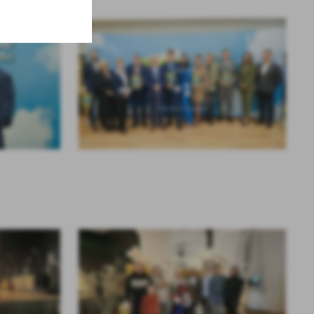
dotacją z
żna na to
e-
KOLEJNE
+1
.
a
w
KOLEJNE
+5