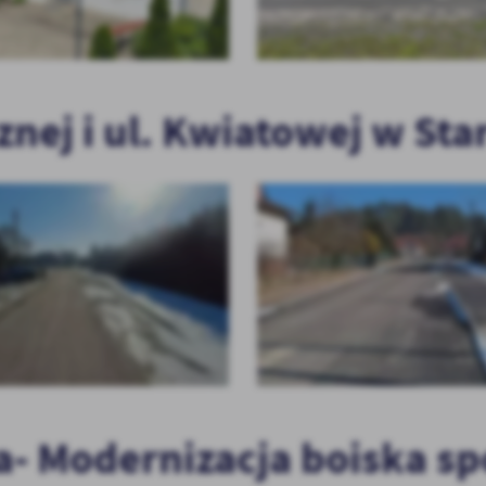
SPRZYJA
KUROWIE”
SPOŁEC
SPOŁECZ
RZĄDOWY FU
ŚRODOW
LOKALNYCH-
PPWLZR
NAWIERZCHNI
MIEJSKIC
UL. BOCZNEJ
nej i ul. Kwiatowej w St
RZĄDOWY FU
LOKALNYCH 
[TERMOMODE
PODSTAWOWE
RZĄDOWY FU
- PRZEBUDO
005308F I 00
MALUCH + W 
LUBUSKA BA
MODERNIZAC
SZATNIOWO-
BOISKU SPO
KUROWIE
- Modernizacja boiska sp
LUBUSKA BA
MODERNIZAC
SPORTOWEGO