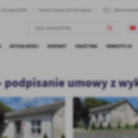
, 07 sierpnia 2026
Imieniny: Dorota, Konrad, Kajetan
Zachmurzenie 
A
AKTUALNOŚCI
KONTAKT
SOŁECTWA
INWESTYCJE
OBRANIA
 GMINIE
SZLAKI TURYSTYCZNE
ZAMÓWIENIA PUBLICZNE
STARE KUROWO
KLUB SENIOR
"WSPIER
DO DOBR
WŁĄCZAJ
ZE
HISTORIA
NOWE KUROWO
ZADANIA RE
y- podpisanie umowy z w
SZKOLEN
FUNDUSZU O
UKOŃCZE
ROLNYCH
NIZACYJNE
PRZYNOTECKO
(SZKOŁY)
RZĄDOWY FU
GŁĘBOCZEK
"WSPIER
LOKALNYCH 
DO DOBR
W M. ŁĄCZNICA
ŁĄCZNICA
WŁĄCZAJ
OBRĘB STAR
SZKOLEN
UKOŃCZE
RZĄDOWY FU
(PRZEDS
LOKALNYCH -
NAWIERZCHNI
"WSPIER
UL. DASZYŃS