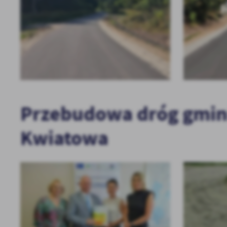
Przebudowa dróg gminny
Kwiatowa