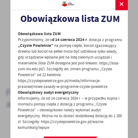
POPRZEDNI
NASTĘPNY
Obowiązkowa lista ZUM
Obowiązkowa lista ZUM
Spodobała Ci się informacja? Zostaw nam swoją opinię
Przypominamy, że o
d 14 czerwca 2024 r
. dotacja z programu
- to dla Ciebie staramy się być najlepsi, a Twoje zdanie
„Czyste Powietrze”
na pompę ciepła, kocioł zgazowujący
bardzo nam w tym pomoże!
drewno lub kocioł na pellet może być udzielona tylko wtedy,
gdy urządzenie wpisane jest na listę zielonych urządzeń i
materiałów (lista ZUM dostępna jest pod linkiem: https://lista-
DODAJ KOMENTARZ
zum.ios.edu.pl/). Szczegóły ws. zmian programu „Czyste
Powietrze” od 22 kwietnia:
https://czystepowietrze.gov.pl/media/informacje-
prasowe/nowe-zasady-w-programie-czyste-powietrze
Pozostałe
Obowiązkowy audyt energetyczny
Informujemy, że od 14 czerwca 2024 r. – w przypadku kupna i
aktualności
montażu pompy ciepła z dotacją z programu „Czyste
Powietrze” – obowiązkowo należy wykonać audyt
energetyczny. Można na to dostać dodatkową dotację do 1 200
zł. Szczegóły: https://czystepowietrze.gov.pl/wazne-
komunikaty/lepsze
18 - 02 - 2021