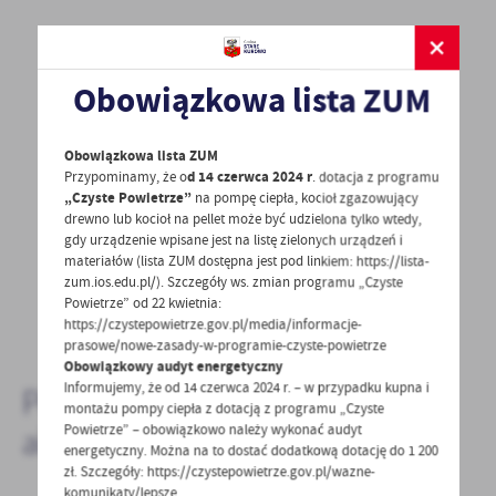
POWRÓT
UDOSTĘPNIJ
Obowiązkowa lista ZUM
POPRZEDNI
NASTĘPNY
Obowiązkowa lista ZUM
Przypominamy, że o
d 14 czerwca 2024 r
. dotacja z programu
Spodobała Ci się informacja? Zostaw nam swoją opinię
„Czyste Powietrze”
na pompę ciepła, kocioł zgazowujący
drewno lub kocioł na pellet może być udzielona tylko wtedy,
- to dla Ciebie staramy się być najlepsi, a Twoje zdanie
gdy urządzenie wpisane jest na listę zielonych urządzeń i
bardzo nam w tym pomoże!
materiałów (lista ZUM dostępna jest pod linkiem: https://lista-
zum.ios.edu.pl/). Szczegóły ws. zmian programu „Czyste
Powietrze” od 22 kwietnia:
DODAJ KOMENTARZ
https://czystepowietrze.gov.pl/media/informacje-
prasowe/nowe-zasady-w-programie-czyste-powietrze
Obowiązkowy audyt energetyczny
Informujemy, że od 14 czerwca 2024 r. – w przypadku kupna i
Pozostałe
montażu pompy ciepła z dotacją z programu „Czyste
Powietrze” – obowiązkowo należy wykonać audyt
aktualności
energetyczny. Można na to dostać dodatkową dotację do 1 200
zł. Szczegóły: https://czystepowietrze.gov.pl/wazne-
komunikaty/lepsze