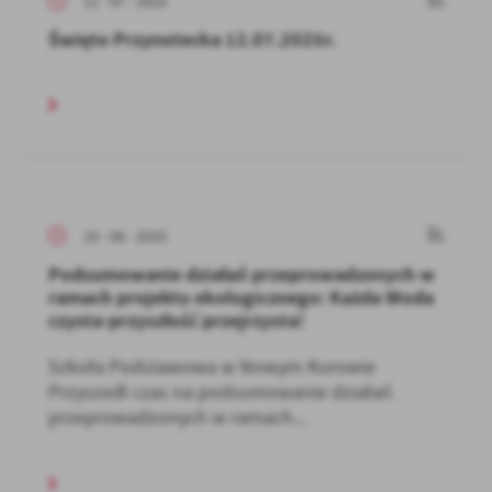
11 - 07 - 2025
Święto Przynotecka 12.07.2025r.
10 - 06 - 2025
Podsumowanie działań przeprowadzonych w
ramach projektu ekologicznego: Każda Woda
czysta-przyszłość przejrzysta!
Szkoła Podstawowa w Nowym Kurowie
Przyszedł czas na podsumowanie działań
przeprowadzonych w ramach...