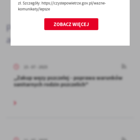
zł. Szczegóły: https://czystepowietrze.gov.pl/wazne-
DODAJ KOMENTARZ
komunikaty/lepsze
ZOBACZ WIĘCEJ
Pozostałe
aktualności
15 - 07 - 2025
,,Zakup węzy pszczelej - poprawa warunków
sanitarnych rodzin pszczelich"