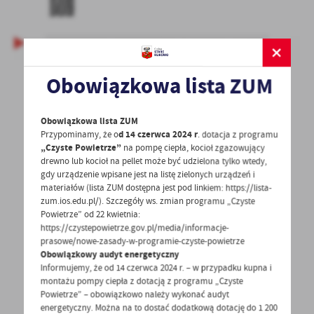
Obowiązkowa lista ZUM
Obowiązkowa lista ZUM
Przypominamy, że o
d 14 czerwca 2024 r
. dotacja z programu
„Czyste Powietrze”
na pompę ciepła, kocioł zgazowujący
POWRÓT
UDOSTĘPNIJ
drewno lub kocioł na pellet może być udzielona tylko wtedy,
gdy urządzenie wpisane jest na listę zielonych urządzeń i
materiałów (lista ZUM dostępna jest pod linkiem: https://lista-
POPRZEDNI
NASTĘPNY
zum.ios.edu.pl/). Szczegóły ws. zmian programu „Czyste
Powietrze” od 22 kwietnia:
https://czystepowietrze.gov.pl/media/informacje-
prasowe/nowe-zasady-w-programie-czyste-powietrze
Spodobała Ci się informacja? Zostaw nam swoją opinię
Obowiązkowy audyt energetyczny
- to dla Ciebie staramy się być najlepsi, a Twoje zdanie
Informujemy, że od 14 czerwca 2024 r. – w przypadku kupna i
montażu pompy ciepła z dotacją z programu „Czyste
bardzo nam w tym pomoże!
Powietrze” – obowiązkowo należy wykonać audyt
energetyczny. Można na to dostać dodatkową dotację do 1 200