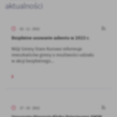
aktualności
02 - 11 - 2022
Bezpłatne usuwanie azbestu w 2023 r.
Wójt Gminy Stare Kurowo informuje
mieszkańców gminy o możliwości udziału
w akcji bezpłatnego...
27 - 10 - 2022
Uroczyste Otwarcie Klubu Dziecięcego SMYK