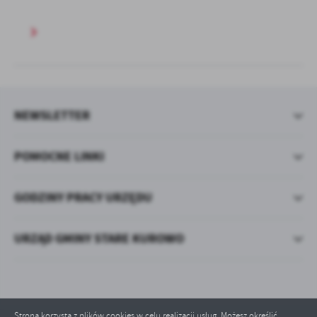
NEWSLETTER
POMOCNE LINKI
GODZINY PRACY URZĘDU
URZĄD GMINY STARE KUROWO
Strona korzysta z plików cookies w celu realizacji usług. Możesz określić