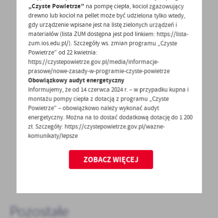
„Czyste Powietrze”
na pompę ciepła, kocioł zgazowujący
drewno lub kocioł na pellet może być udzielona tylko wtedy,
gdy urządzenie wpisane jest na listę zielonych urządzeń i
materiałów (lista ZUM dostępna jest pod linkiem: https://lista-
zum.ios.edu.pl/). Szczegóły ws. zmian programu „Czyste
Powietrze” od 22 kwietnia:
POWRÓT
UDOSTĘPNIJ
https://czystepowietrze.gov.pl/media/informacje-
prasowe/nowe-zasady-w-programie-czyste-powietrze
Obowiązkowy audyt energetyczny
POPRZEDNI
NASTĘPNY
Informujemy, że od 14 czerwca 2024 r. – w przypadku kupna i
montażu pompy ciepła z dotacją z programu „Czyste
Powietrze” – obowiązkowo należy wykonać audyt
energetyczny. Można na to dostać dodatkową dotację do 1 200
Spodobała Ci się informacja? Zostaw nam swoją opinię
zł. Szczegóły: https://czystepowietrze.gov.pl/wazne-
- to dla Ciebie staramy się być najlepsi, a Twoje zdanie
komunikaty/lepsze
bardzo nam w tym pomoże!
ZOBACZ WIĘCEJ
DODAJ KOMENTARZ
Pozostałe