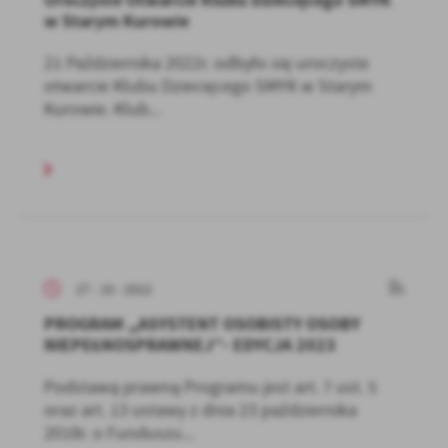
w Starym Kurowie
21 Października 2022r. odbyło się uroczyste
otwarcie Klubu Dziecięcego SMYK w Starym
Kurowie. Klub...
27 - 10 - 2022
PROGRAM ,,ASYSTENT OSOBISTY OSOBY
NIEPEŁNOSPRAWNEJ’’- EDYCJA 2023
Podstawą prawną Programu jest art. 7 ust. 5
oraz art. 13 ustawy z dnia 23 października
2018r. o Funduszu...