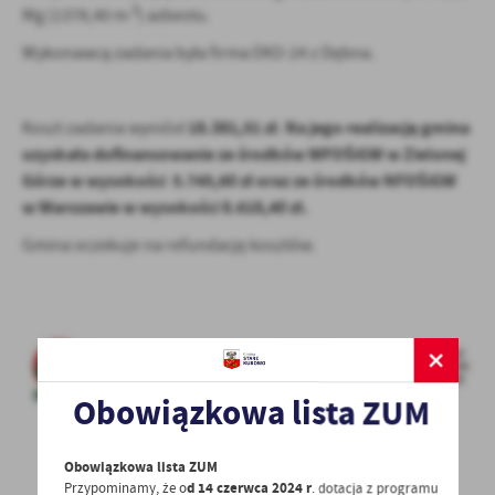
2
Mg (1378,40 m
) azbestu.
Wykonawcą zadania była firma EKO-24 z Dębna.
18.381,51 zł
Na jego realizację gmina
Koszt zadania wyniósł
.
uzyskała dofinansowanie ze środków WFOŚiGW w Zielonej
Górze w wysokości 5.745,60
zł oraz ze środków NFOŚiGW
w Warszawie w wysokości 8.618,40 zł.
Gmina oczekuje na refundację kosztów.
Obowiązkowa lista ZUM
Obowiązkowa lista ZUM
Przypominamy, że o
d 14 czerwca 2024 r
. dotacja z programu