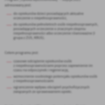
Firmy te działają w charakterze pośredników prezentujących nasze
adresowany jest:
treści w postaci wiadomości, ofert, komunikatów mediów
społecznościowych.
do opiekunów dzieci posiadających aktualne
orzeczenie o niepełnosprawności,
do opiekunów pełnoletnich osób niepełnosprawnych,
posiadających orzeczenie o znacznym stopniu
niepełnosprawności albo orzeczenie równoważne (I
grupa z ZUS, KRUS).
Celem programu jest:
czasowe odciążenie opiekunów osób
z niepełnosprawnościami poprzez zapewnienie im
czasu na odpoczynek i regenerację,
wzmocnienie osobistego potencjału opiekunów osób
z niepełnosprawnościami
ograniczenie wpływu obciążeń psychofizycznych
związanych ze sprawowaniem opieki.