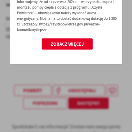
Informujemy, że od 14 czerwca 2024 r. – w przypadku kupna i
telefonu tj. 95 7819581
montażu pompy ciepła z dotacją z programu „Czyste
Powietrze” – obowiązkowo należy wykonać audyt
Więcej informacji można znaleźć pod adresem:
energetyczny. Można na to dostać dodatkową dotację do 1 200
zł. Szczegóły: https://czystepowietrze.gov.pl/wazne-
http://www.niepelnosprawni.gov.pl/a,1135,komunikat-o-
komunikaty/lepsze
ogloszeniu-programu-opieka-wytchnieniowa-edycja-2021
ZOBACZ WIĘCEJ
POWRÓT
UDOSTĘPNIJ
POPRZEDNI
NASTĘPNY
Spodobała Ci się informacja? Zostaw nam swoją opinię