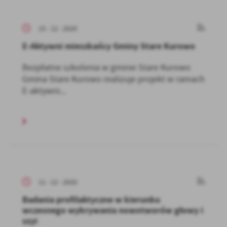
15 - 12 - 2020
E-Aktywni mieszkańcy Gminy Stare Kurowo
Bezpłatne szkolenia w gminie Stare Kurowo
Gmina Stare Kurowo realizuje projekt w ramach
E-aktywni...
11 - 12 - 2020
Badania profilaktyczne w kierunku
wczesnego wykrywania nowotworów głowy i
szyi