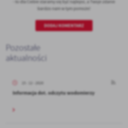
- to dla Ciebie staramy się być najlepsi, a Twoje zdanie
bardzo nam w tym pomoże!
DODAJ KOMENTARZ
Pozostałe
aktualności
15 - 12 - 2020
Informacja dot. odczytu wodomierzy