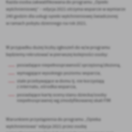
Każda osoba zakwalifikowana do programu „Opieki
wytchnieniowej” – edycja 2021 otrzyma wsparcie w wymiarze
240 godzin dla usługi opieki wytchnieniowej świadczonej
w ramach pobytu dziennego na rok 2021.
W przypadku dużej liczby zgłoszeń do w/w programu
będziemy rekrutować w pierwszej kolejności osoby:
posiadające niepełnosprawność sprzężoną/złożoną,
wymagające wysokiego poziomu wsparcia,
stale przebywające w domu tj. nie korzystają
z internatu, ośrodka wsparcia,
posiadające kartę
oceny stanu dziecka/osoby
niepełnosprawnej wg zmodyfikowanej skali FIM
Warunkiem przystąpienia do programu „Opieka
wytchnieniowa” edycja 2021 przez osobę