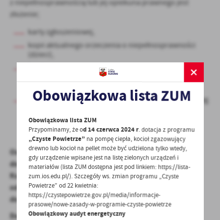
z niepełnosprawnością lub jej opiekuna prawnego jest
złożenie;
karty zgłoszeniowej,
kopii aktualnego orzeczenia o niepełnosprawności
(dzieci),
kopii orzeczenia o stopniu znacznym
niepełnosprawności albo orzeczenie równoważne (I
grupa z ZUS, KRUS),
Obowiązkowa lista ZUM
karta oceny stanu dziecka/osoby niepełnosprawnej wg
zmodyfikowanej skali FIM
Obowiązkowa lista ZUM
Przypominamy, że o
d 14 czerwca 2024 r
. dotacja z programu
„Czyste Powietrze”
na pompę ciepła, kocioł zgazowujący
drewno lub kocioł na pellet może być udzielona tylko wtedy,
Osoby zainteresowane proszone są o składanie
gdy urządzenie wpisane jest na listę zielonych urządzeń i
dokumentów w Ośrodku Pomocy Społecznej w Starym
materiałów (lista ZUM dostępna jest pod linkiem: https://lista-
Kurowie, ul. Kościuszki 77/4, 66-540 Stare Kurowo
zum.ios.edu.pl/). Szczegóły ws. zmian programu „Czyste
Powietrze” od 22 kwietnia:
od poniedziałku do piątku w godzinach pracy Ośrodka
https://czystepowietrze.gov.pl/media/informacje-
do
28.12.2020r.
prasowe/nowe-zasady-w-programie-czyste-powietrze
Obowiązkowy audyt energetyczny
Dodatkowe informacje można otrzymać pod numerem