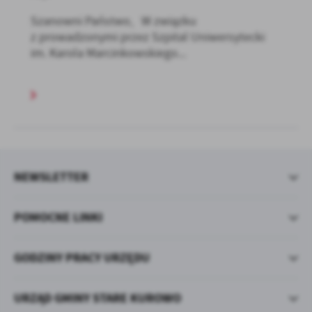
Szanowni Państwo, W związku
z prowadzonymi przez Szpital Uniwersytecki
im. Karola Marcinkowskiego...
NEWSLETTER
POMOCNE LINKI
GODZINY PRACY URZĘDU
URZĄD GMINY STARE KUROWO