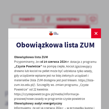
treści w postaci wiadomości, ofert, komunikatów mediów
społecznościowych.
POWRÓT
UDOSTĘPNIJ
POPRZEDNI
NASTĘPNY
Obowiązkowa lista ZUM
Spodobała Ci się informacja? Zostaw nam swoją opinię
- to dla Ciebie staramy się być najlepsi, a Twoje zdanie
Obowiązkowa lista ZUM
bardzo nam w tym pomoże!
Przypominamy, że o
d 14 czerwca 2024 r
. dotacja z programu
„Czyste Powietrze”
na pompę ciepła, kocioł zgazowujący
drewno lub kocioł na pellet może być udzielona tylko wtedy,
DODAJ KOMENTARZ
gdy urządzenie wpisane jest na listę zielonych urządzeń i
materiałów (lista ZUM dostępna jest pod linkiem: https://lista-
zum.ios.edu.pl/). Szczegóły ws. zmian programu „Czyste
Powietrze” od 22 kwietnia:
Pozostałe
https://czystepowietrze.gov.pl/media/informacje-
prasowe/nowe-zasady-w-programie-czyste-powietrze
aktualności
Obowiązkowy audyt energetyczny
Informujemy, że od 14 czerwca 2024 r. – w przypadku kupna i