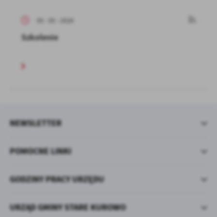
05 - 05 - 2026
Szkolenie
NEWSLETTER
POMOCNE LINKI
GODZINY PRACY URZĘDU
URZĄD GMINY STARE KUROWO