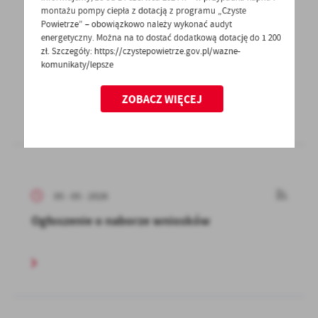
montażu pompy ciepła z dotacją z programu „Czyste
Powietrze” – obowiązkowo należy wykonać audyt
energetyczny. Można na to dostać dodatkową dotację do 1 200
12 - 05 - 2026
zł. Szczegóły: https://czystepowietrze.gov.pl/wazne-
komunikaty/lepsze
Ważna informacja!
ZOBACZ WIĘCEJ
05 - 05 - 2026
Ogłoszenie o naborze wniosków