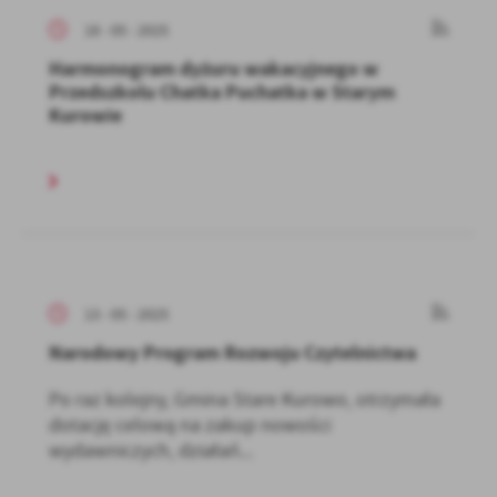
18 - 05 - 2025
Harmonogram dyżuru wakacyjnego w
Przedszkolu Chatka Puchatka w Starym
Kurowie
13 - 05 - 2025
Narodowy Program Rozwoju Czytelnictwa
Po raz kolejny, Gmina Stare Kurowo, otrzymała
dotację celową na zakup nowości
wydawniczych, działań...