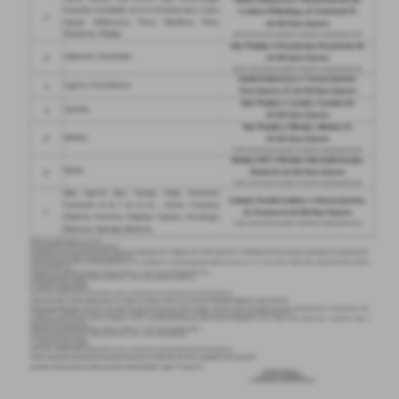
Firmy te działają w charakterze pośredników prezentujących nasze
treści w postaci wiadomości, ofert, komunikatów mediów
społecznościowych.