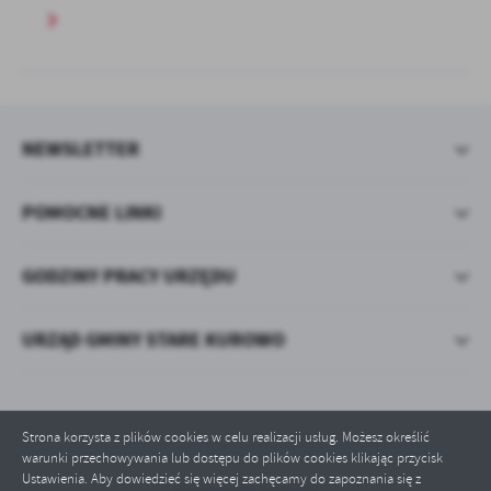
NEWSLETTER
POMOCNE LINKI
GODZINY PRACY URZĘDU
URZĄD GMINY STARE KUROWO
Strona korzysta z plików cookies w celu realizacji usług. Możesz określić
warunki przechowywania lub dostępu do plików cookies klikając przycisk
Ustawienia. Aby dowiedzieć się więcej zachęcamy do zapoznania się z