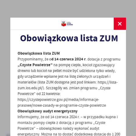
Obowiązkowa lista ZUM
POWRÓT
UDOSTĘPNIJ
Obowiązkowa lista ZUM
POPRZEDNI
NASTĘPNY
Przypominamy, że o
d 14 czerwca 2024 r
. dotacja z programu
„Czyste Powietrze”
na pompę ciepła, kocioł zgazowujący
drewno lub kocioł na pellet może być udzielona tylko wtedy,
gdy urządzenie wpisane jest na listę zielonych urządzeń i
Spodobała Ci się informacja? Zostaw nam swoją opinię
materiałów (lista ZUM dostępna jest pod linkiem: https://lista-
zum.ios.edu.pl/). Szczegóły ws. zmian programu „Czyste
- to dla Ciebie staramy się być najlepsi, a Twoje zdanie
Powietrze” od 22 kwietnia:
bardzo nam w tym pomoże!
https://czystepowietrze.gov.pl/media/informacje-
prasowe/nowe-zasady-w-programie-czyste-powietrze
Obowiązkowy audyt energetyczny
DODAJ KOMENTARZ
Informujemy, że od 14 czerwca 2024 r. – w przypadku kupna i
montażu pompy ciepła z dotacją z programu „Czyste
Powietrze” – obowiązkowo należy wykonać audyt
energetyczny. Można na to dostać dodatkową dotację do 1 200