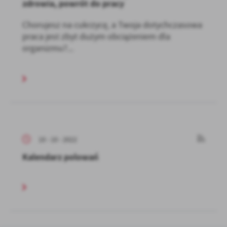
zdrowia, powrót do pracy
Chorujesz na cukrzycę, a Twoja dotychczasowa
praca jest zbyt dużym obciążeniem dla
organizmu?...
10 - 10 - 2022
Kalendarz polowań