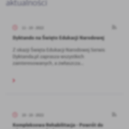
aktualności
11 - 10 - 2022
Dyktando na Święto Edukacji Narodowej
Z okazji Święta Edukacji Narodowej Serwis
Dyktanda.pl zaprasza wszystkich
zainteresowanych, a zwłaszcza...
10 - 10 - 2022
Kompleksowa Rehabilitacja - Powrót do