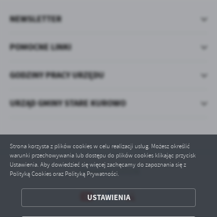
NEWSLETTER
POMOCNE LINKI
GODZINY PRACY URZĘDU
URZĄD GMINY STARE KUROWO
Strona korzysta z plików cookies w celu realizacji usług. Możesz określić
warunki przechowywania lub dostępu do plików cookies klikając przycisk
Ustawienia. Aby dowiedzieć się więcej zachęcamy do zapoznania się z
Odwiedzin: 633156
Polityką Cookies oraz Polityką Prywatności.
ZAPISZ WYBRANE
USTAWIENIA
ODRZUĆ WSZYSTKIE