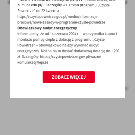
W PRZYPADKU WYSTĄPIENIA ZDARZENIA RADIACYJNEGO
zum.ios.edu.pl/). Szczegóły ws. zmian programu „Czyste
Powietrze” od 22 kwietnia:
https://czystepowietrze.gov.pl/media/informacje-
prasowe/nowe-zasady-w-programie-czyste-powietrze
Obowiązkowy audyt energetyczny
Gminny Ośrodek Kultury w Starym Kurowie, ul.
Informujemy, że od 14 czerwca 2024 r. – w przypadku kupna i
Pocztowa 8
montażu pompy ciepła z dotacją z programu „Czyste
Powietrze” – obowiązkowo należy wykonać audyt
Sala wiejska w Przynotecku – Przynotecko 40;
energetyczny. Można na to dostać dodatkową dotację do 1 200
Sala wiejska w Łącznicy – Łącznica 66;
zł. Szczegóły: https://czystepowietrze.gov.pl/wazne-
komunikaty/lepsze
Sala wiejska w Błotnicy – Błotnica 33;
Sala wiejska w Głęboczku – Głęboczek 18;
ZOBACZ WIĘCEJ
Sala w remizie strażackiej w Pławinie – Pławin 10;
Szkoła Podstawowa w Nowym Kurowie – Nowe Kurowo
35.