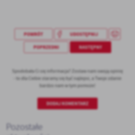
POWRÓT
UDOSTĘPNIJ
POPRZEDNI
NASTĘPNY
Spodobała Ci się informacja? Zostaw nam swoją opinię
- to dla Ciebie staramy się być najlepsi, a Twoje zdanie
bardzo nam w tym pomoże!
DODAJ KOMENTARZ
Pozostałe