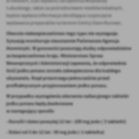
w mediach, a po wydaniu zarządzenia Wojewody
Lubuskiego, także za pośrednictwem mediów lokalnych,
będzie wydana informacja określająca rozpoczęcie
wydawania preparatów na terenie Gminy Stare Kurowo.
Obecnie niebezpieczeństwo tego typu nie występuje.
Sytuację monitoruje nieustannie Państwowa Agencja
Atomistyki. W gotowości pozostają służby odpowiedzialne
za bezpieczeństwo kraju. Ministerstwo Spraw
Wewnętrznych i Administracji zapewnia, że odpowiednia
ilość jodku potasu została zabezpieczona dla każdego
obywatela. Rząd przestrzega jednocześnie przed
profilaktycznym przyjmowaniem jodku potasu.
W przypadku wystąpienia zdarzenia radiacyjnego tabletki
jodku potasu będą dawkowane
w następujący sposób:
- Dorośli i dzieci powyżej 12 lat : 100 mg jodu (
2 tabletki)
- Dzieci od 3 do 12 lat : 50 mg jodu (
1 tabletka)