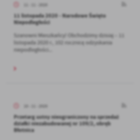
11 - 11 - 2020
11 listopada 2020 - Narodowe Święto
Niepodległości
Szanowni Mieszkańcy! Obchodzimy dzisiaj – 11
listopada 2020 r., 102 rocznicę odzyskania
niepodległości...
10 - 11 - 2020
Przetarg ustny nieograniczony na sprzedaż
działki niezabudowanej nr 109/2, obręb
Błotnica