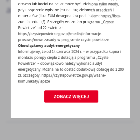
drewno lub kocioł na pellet może być udzielona tylko wtedy,
aktualności
gdy urządzenie wpisane jest na listę zielonych urządzeń i
materiałów (lista ZUM dostępna jest pod linkiem: https://lista-
zum.ios.edu.pl/). Szczegóły ws. zmian programu „Czyste
Powietrze” od 22 kwietnia:
https://czystepowietrze.gov.pl/media/informacje-
12 - 11 - 2020
prasowe/nowe-zasady-w-programie-czyste-powietrze
Obowiązkowy audyt energetyczny
Przetarg ustny nieograniczony na sprzedaż
Informujemy, że od 14 czerwca 2024 r. – w przypadku kupna i
działki niezabudowanej nr 61, obręb Nowe
montażu pompy ciepła z dotacją z programu „Czyste
Kurowo
Powietrze” – obowiązkowo należy wykonać audyt
energetyczny. Można na to dostać dodatkową dotację do 1 200
Niezabudowana działka gruntu położona
zł. Szczegóły: https://czystepowietrze.gov.pl/wazne-
w Nowym Kurowie, gmina Stare Kurowo.
komunikaty/lepsze
Nieruchomość położona...
ZOBACZ WIĘCEJ