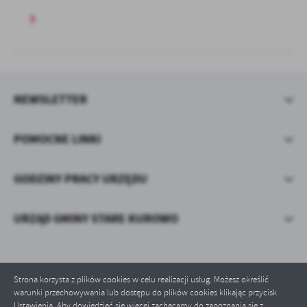
NEWSLETTER
POMOCNE LINKI
GODZINY PRACY URZĘDU
URZĄD GMINY STARE KUROWO
Strona korzysta z plików cookies w celu realizacji usług. Możesz określić
warunki przechowywania lub dostępu do plików cookies klikając przycisk
Ustawienia. Aby dowiedzieć się więcej zachęcamy do zapoznania się z