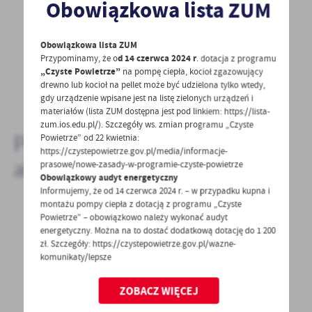
Obowiązkowa lista ZUM
Spodobała Ci się informacja? Zostaw nam swoją opinię
- to dla Ciebie staramy się być najlepsi, a Twoje zdanie
Obowiązkowa lista ZUM
bardzo nam w tym pomoże!
Przypominamy, że o
d 14 czerwca 2024 r
. dotacja z programu
„Czyste Powietrze”
na pompę ciepła, kocioł zgazowujący
drewno lub kocioł na pellet może być udzielona tylko wtedy,
DODAJ KOMENTARZ
gdy urządzenie wpisane jest na listę zielonych urządzeń i
materiałów (lista ZUM dostępna jest pod linkiem: https://lista-
zum.ios.edu.pl/). Szczegóły ws. zmian programu „Czyste
Pozostałe
Powietrze” od 22 kwietnia:
https://czystepowietrze.gov.pl/media/informacje-
aktualności
prasowe/nowe-zasady-w-programie-czyste-powietrze
Obowiązkowy audyt energetyczny
Informujemy, że od 14 czerwca 2024 r. – w przypadku kupna i
montażu pompy ciepła z dotacją z programu „Czyste
Powietrze” – obowiązkowo należy wykonać audyt
01 - 06 - 2022
energetyczny. Można na to dostać dodatkową dotację do 1 200
zł. Szczegóły: https://czystepowietrze.gov.pl/wazne-
Dzień Dziecka
komunikaty/lepsze
Z okazji Dnia Dziecka pragnę złożyć
ZOBACZ WIĘCEJ
najserdeczniejsze życzenia najmłodszym