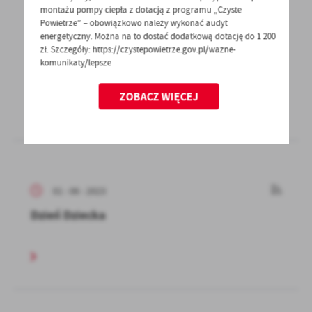
montażu pompy ciepła z dotacją z programu „Czyste
Powietrze” – obowiązkowo należy wykonać audyt
energetyczny. Można na to dostać dodatkową dotację do 1 200
01 - 06 - 2023
zł. Szczegóły: https://czystepowietrze.gov.pl/wazne-
komunikaty/lepsze
Badania rolnicze - GUS
ZOBACZ WIĘCEJ
01 - 06 - 2023
Dzień Dziecka