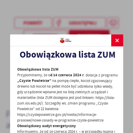
treści w postaci wiadomości, ofert, komunikatów mediów
społecznościowych.
POWRÓT
UDOSTĘPNIJ
POPRZEDNI
NASTĘPNY
Obowiązkowa lista ZUM
Spodobała Ci się informacja? Zostaw nam swoją opinię
- to dla Ciebie staramy się być najlepsi, a Twoje zdanie
Obowiązkowa lista ZUM
bardzo nam w tym pomoże!
Przypominamy, że o
d 14 czerwca 2024 r
. dotacja z programu
„Czyste Powietrze”
na pompę ciepła, kocioł zgazowujący
drewno lub kocioł na pellet może być udzielona tylko wtedy,
DODAJ KOMENTARZ
gdy urządzenie wpisane jest na listę zielonych urządzeń i
materiałów (lista ZUM dostępna jest pod linkiem: https://lista-
zum.ios.edu.pl/). Szczegóły ws. zmian programu „Czyste
Powietrze” od 22 kwietnia:
Pozostałe
https://czystepowietrze.gov.pl/media/informacje-
prasowe/nowe-zasady-w-programie-czyste-powietrze
aktualności
Obowiązkowy audyt energetyczny
Informujemy, że od 14 czerwca 2024 r. – w przypadku kupna i