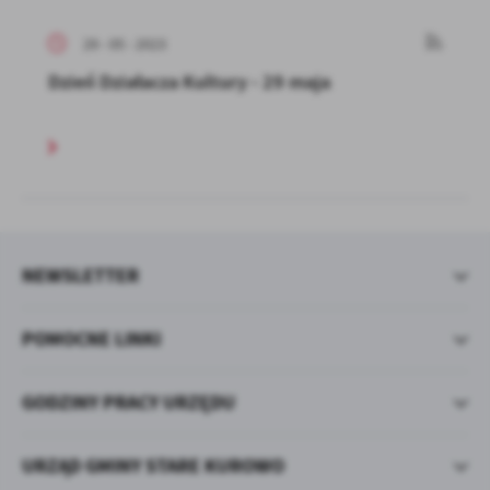
29 - 05 - 2023
Dzień Działacza Kultury - 29 maja
NEWSLETTER
POMOCNE LINKI
GODZINY PRACY URZĘDU
URZĄD GMINY STARE KUROWO