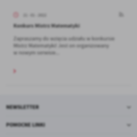
21 - 01 - 2022
Konkurs Mistrz Matematyki
Zapraszamy do wzięcia udziału w konkursie
Mistrz Matematyki! Jest on organizowany
w nowym serwisie...
NEWSLETTER
POMOCNE LINKI