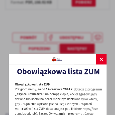
PDF,
158.92 KB
POBIERZ
Format:
POWRÓT
UDOSTĘPNIJ
POPRZEDNI
NASTĘPNY
Obowiązkowa lista ZUM
Spodobała Ci się informacja? Zostaw nam swoją opinię
- to dla Ciebie staramy się być najlepsi, a Twoje zdanie
bardzo nam w tym pomoże!
Obowiązkowa lista ZUM
Przypominamy, że o
d 14 czerwca 2024 r
. dotacja z programu
„Czyste Powietrze”
na pompę ciepła, kocioł zgazowujący
DODAJ KOMENTARZ
drewno lub kocioł na pellet może być udzielona tylko wtedy,
gdy urządzenie wpisane jest na listę zielonych urządzeń i
materiałów (lista ZUM dostępna jest pod linkiem: https://lista-
zum.ios.edu.pl/). Szczegóły ws. zmian programu „Czyste