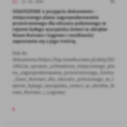
12 - 02 - 2026
OGŁOSZENIE o przyjęciu dokumentu -
miejscowego planu zagospodarowania
przestrzennego dla obszaru położonego w
rejonie byłego wysypiska śmieci w obrębie
Nowe Kurowo i Łęgowo i możliwości
zapoznania się z jego treścią.
link do
dokumentu:https://bip.starekurowo.pl/akty/20/
1902/w_sprawie_uchwalenia_miejscowego_pla
nu_zagospodarowania_przestrzennego_Gminy
_Stare_Kurowo_dla_obszaru_polozonego_w_r
ejonie_bylego_wysypiska_smieci_w_obrebie_N
owe_Kurowo_i_Legowo/