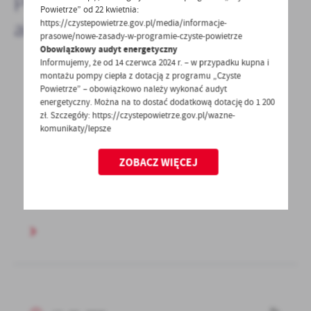
Pozostałe
Powietrze” od 22 kwietnia:
aktualności
https://czystepowietrze.gov.pl/media/informacje-
prasowe/nowe-zasady-w-programie-czyste-powietrze
Obowiązkowy audyt energetyczny
Informujemy, że od 14 czerwca 2024 r. – w przypadku kupna i
montażu pompy ciepła z dotacją z programu „Czyste
Powietrze” – obowiązkowo należy wykonać audyt
16 - 02 - 2026
energetyczny. Można na to dostać dodatkową dotację do 1 200
Nowoczesna edukacja w naszej gminie-
zł. Szczegóły: https://czystepowietrze.gov.pl/wazne-
kolejna umowa o dofinansowanie podpisana!
komunikaty/lepsze
13 lutego 2026r. zakończono podpisywanie
ZOBACZ WIĘCEJ
umowy o dofinansowanie projektu: Projekt:
„Wspieranie równego...