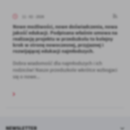
11 - 02 - 2026
Nowe możliwości, nowe doświadczenia, nowa
jakość edukacji. Podpisana właśnie umowa na
realizację projektu w przedszkolu to kolejny
krok w stronę nowoczesnej, przyjaznej i
rozwijającej edukacji najmłodszych.
Dobra wiadomość dla najmłodszych i ich
rodziców! Nasze przedszkole wkrótce wzbogaci
się o nowe...
NEWSLETTER