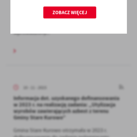
prawną
ZOBACZ WIĘCEJ
Od początku 2016 roku, na terenie całej Polski
działa system darmowej pomocy prawnej,
wprowadzony...
10 - 11 - 2023
Informacja dot. uzyskanego dofinansowania
w 2023 r. na realizację zadania: „Utylizacja
wyrobów zawierających azbest z terenu
Gminy Stare Kurowo”
Gmina Stare Kurowo otrzymała w 2023 r.