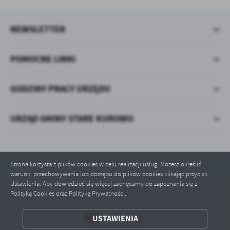
NEWSLETTER
POMOCNE LINKI
GODZINY PRACY URZĘDU
URZĄD GMINY STARE KUROWO
Strona korzysta z plików cookies w celu realizacji usług. Możesz określić
warunki przechowywania lub dostępu do plików cookies klikając przycisk
Ustawienia. Aby dowiedzieć się więcej zachęcamy do zapoznania się z
Odwiedzin: 633240
Polityką Cookies oraz Polityką Prywatności.
ZAPISZ WYBRANE
USTAWIENIA