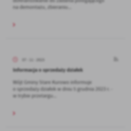
dofinansowanie do zadania polegającego
na demontażu, zbieraniu...
07 - 11 - 2023
Informacja o sprzedaży działek
Wójt Gminy Stare Kurowo informuje
o sprzedaży działek w dniu 5 grudnia 2023 r. -
w trybie przetargu...