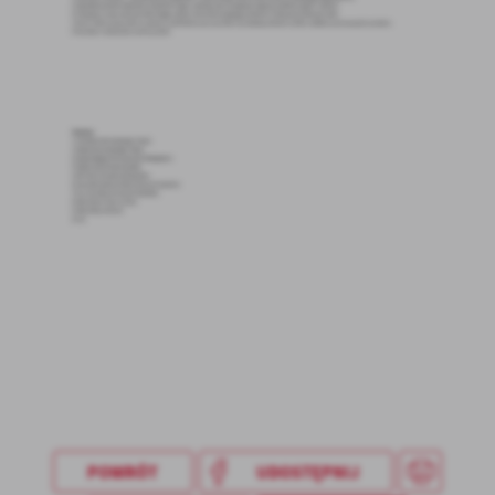
Firmy te działają w charakterze pośredników prezentujących nasze
treści w postaci wiadomości, ofert, komunikatów mediów
społecznościowych.
POWRÓT
UDOSTĘPNIJ