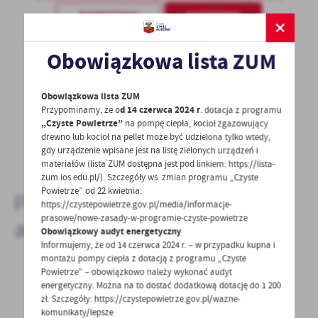
POPRZEDNI
NASTĘPNY
Obowiązkowa lista ZUM
Spodobała Ci się informacja? Zostaw nam swoją opinię
- to dla Ciebie staramy się być najlepsi, a Twoje zdanie
Obowiązkowa lista ZUM
bardzo nam w tym pomoże!
Przypominamy, że o
d 14 czerwca 2024 r
. dotacja z programu
„Czyste Powietrze”
na pompę ciepła, kocioł zgazowujący
drewno lub kocioł na pellet może być udzielona tylko wtedy,
DODAJ KOMENTARZ
gdy urządzenie wpisane jest na listę zielonych urządzeń i
materiałów (lista ZUM dostępna jest pod linkiem: https://lista-
zum.ios.edu.pl/). Szczegóły ws. zmian programu „Czyste
Powietrze” od 22 kwietnia:
Pozostałe
https://czystepowietrze.gov.pl/media/informacje-
prasowe/nowe-zasady-w-programie-czyste-powietrze
aktualności
Obowiązkowy audyt energetyczny
Informujemy, że od 14 czerwca 2024 r. – w przypadku kupna i
montażu pompy ciepła z dotacją z programu „Czyste
Powietrze” – obowiązkowo należy wykonać audyt
energetyczny. Można na to dostać dodatkową dotację do 1 200
14 - 11 - 2023
zł. Szczegóły: https://czystepowietrze.gov.pl/wazne-
komunikaty/lepsze
Zobacz, gdzie uzyskasz darmową pomoc