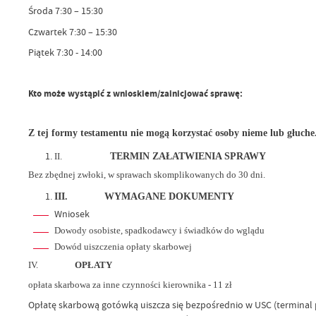
Środa 7:30 – 15:30
Czwartek 7:30 – 15:30
Piątek 7:30 - 14:00
Kto może wystąpić z wnioskiem/zainicjować sprawę:
Z tej formy testamentu nie mogą korzystać osoby nieme lub głuche
II.
TERMIN ZAŁATWIENIA SPRAWY
Bez zbędnej zwłoki, w sprawach skomplikowanych do 30 dni.
III.
WYMAGANE DOKUMENTY
Wniosek
Dowody osobiste, spadkodawcy i świadków do wglądu
Dowód uiszczenia opłaty skarbowej
IV.
OPŁATY
opłata skarbowa za inne czynności kierownika - 11 zł
Opłatę skarbową gotówką uiszcza się bezpośrednio w USC (terminal 