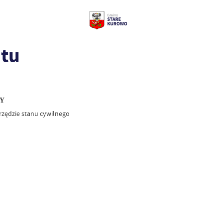
ntu
WY
zędzie stanu cywilnego