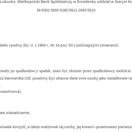
 Lubusko- Wielkopolski Bank Spółdzielczy w Drezdenku oddział w Starym K
39 8362 0005 0260 0912 2000 0010
deks cywilny (Dz. U. z 1964 r., Nr 16 poz. 93 z późniejszymi zmianami).
zostały po spadkodawcy spadek, musi być złożone przez spadkodawcę osobiście 
cz kierownika USC powinny być obecne dwie inne osoby jako świadkowie t
:
nowolniona),
swe oświadczenie,
olwiek korzyść, a także małżonek tej osoby, jej krewni i powinowaci pierws