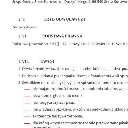
Urząd Gminy Stare Kurowo, ul. Daszyńskiego 1, 66-540 Stare Kurowo
V.
TRYB ODWOŁAWCZY
Nie przysługuje.
VI.
PODSTAWA PRAWNA
Podstawa prawna: art. 951 § 1 i 2 ustawy z dnia 23 kwietnia 1964 r. Ko
VII.
UWAGI
O
świadczenie, wskazujące osobę lub osoby, które mają nabyć po
Podczas składania przez spadkodawcę oświadczenia woli opró
Świadkiem nie może być przy sporządzaniu testamentu osoba
nie mająca zdolności prawnej (małoletnia lub ubezwłas
niewidoma, głucha lub niema,
nie mogąca czytać i pisać,
nie władająca językiem, w którym spadkodawca składa 
skazana za fałszywe zeznania,
dla której w tym testamencie została przewidziana jakak
przysposobienia.