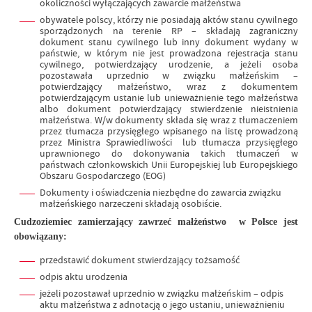
okoliczności wyłączających zawarcie małżeństwa
obywatele polscy, którzy nie posiadają aktów stanu cywilnego
sporządzonych na terenie RP – składają zagraniczny
dokument stanu cywilnego lub inny dokument wydany w
państwie, w którym nie jest prowadzona rejestracja stanu
cywilnego, potwierdzający urodzenie, a jeżeli osoba
pozostawała uprzednio w związku małżeńskim –
potwierdzający małżeństwo, wraz z dokumentem
potwierdzającym ustanie lub unieważnienie tego małżeństwa
albo dokument potwierdzający stwierdzenie nieistnienia
małżeństwa. W/w dokumenty składa się wraz z tłumaczeniem
przez tłumacza przysięgłego wpisanego na listę prowadzoną
przez Ministra Sprawiedliwości lub tłumacza przysięgłego
uprawnionego do dokonywania takich tłumaczeń w
państwach członkowskich Unii Europejskiej lub Europejskiego
Obszaru Gospodarczego (EOG)
Dokumenty i oświadczenia niezbędne do zawarcia związku
małżeńskiego narzeczeni składają osobiście.
Cudzoziemiec zamierzający zawrzeć małżeństwo w Polsce jest
obowiązany:
przedstawić dokument stwierdzający tożsamość
odpis aktu urodzenia
jeżeli pozostawał uprzednio w związku małżeńskim – odpis
aktu małżeństwa z adnotacją o jego ustaniu, unieważnieniu