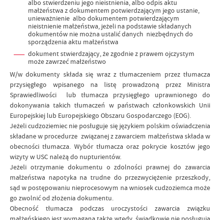
albo stwierdzeniu jego nieistnienia, albo odpis aktu
małżeństwa z dokumentem potwierdzającym jego ustanie,
unieważnienie albo dokumentem potwierdzającym
nieistnienie małżeństwa, jeżeli na podstawie składanych
dokumentów nie można ustalić danych niezbędnych do
sporządzenia aktu małżeństwa
dokument stwierdzający, że zgodnie z prawem ojczystym
może zawrzeć małżeństwo
W/w dokumenty składa się wraz z tłumaczeniem przez tłumacza
przysięgłego wpisanego na listę prowadzoną przez Ministra
Sprawiedliwości lub tłumacza przysięgłego uprawnionego do
dokonywania takich tłumaczeń w państwach członkowskich Unii
Europejskiej lub Europejskiego Obszaru Gospodarczego (EOG).
Jeżeli cudzoziemiec nie posługuje się językiem polskim oświadczenia
składane w procedurze związanej z zawarciem małżeństwa składa w
obecności tłumacza. Wybór tłumacza oraz pokrycie kosztów jego
wizyty w USC należą do nupturientów.
Jeżeli otrzymanie dokumentu o zdolności prawnej do zawarcia
małżeństwa napotyka na trudne do przezwyciężenie przeszkody,
sąd w postępowaniu nieprocesowym na wniosek cudzoziemca może
go zwolnić od złożenia dokumentu.
Obecność tłumacza podczas uroczystości zawarcia związku
małżeńskiego jest wymagana także wtedy, świadkowie nie posługują