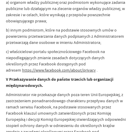
a) organom władzy publicznej oraz podmiotom wykonujące zadania
publiczne lub działającym na zlecenie organów władzy publicznej, w
zakresie i w celach, które wynikają z przepisów powszechnie
obowiązującego prawa;
b) innym podmiotom, które na podstawie stosownych umów o
powierzeniu przetwarzania danych podpisanych z Administratorem
przetwarzają dane osobowe w imieniu Administratora;
c) właścicielowi portalu społecznościowego Facebook na
niepodlegających zmianie zasadach dotyczących danych
określonych przez Facebook dostępnych pod
adresem
https://www.facebook.com/about/privacy
.
V Przekazywanie danych do państw trzecich lub organizacji
międzynarodowych.
Administrator nie przekazuje danych poza teren Unii Europejskiej, z
zastrzeżeniem ponadnarodowego charakteru przepływu danych w
ramach serwisu Facebook, na podstawie stosowanych przez
Facebook klauzul umownych zatwierdzonych przez Komisję
Europejską i decyzji Komisji Europejskiej stwierdzających odpowiedni
stopień ochrony danych w odniesieniu do określonych krajów
zgodnie z zasadami określonymi przez Facebook pod