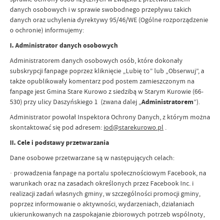
danych osobowych i w sprawie swobodnego przepływu takich
danych oraz uchylenia dyrektywy 95/46/WE (Ogólne rozporządzenie
o ochronie) informujemy:
I. Administrator danych osobowych
Administratorem danych osobowych osób, które dokonały
subskrypcji fanpage poprzez kliknięcie „Lubię to” lub „Obserwuj”, a
także opublikowały komentarz pod postem zamieszczonym na
fanpage jest Gmina Stare Kurowo z siedzibą w Starym Kurowie (66-
530) przy ulicy Daszyńskiego 1 (zwana dalej „
Administratorem
”).
Administrator powołał Inspektora Ochrony Danych, z którym można
skontaktować się pod adresem:
iod@starekurowo.pl
.
II. Cele i podstawy przetwarzania
Dane osobowe przetwarzane są w następujących celach:
· prowadzenia fanpage na portalu społecznościowym Facebook, na
warunkach oraz na zasadach określonych przez Facebook Inc. i
realizacji zadań własnych gminy, w szczególności promocji gminy,
poprzez informowanie o aktywności, wydarzeniach, działaniach
ukierunkowanych na zaspokajanie zbiorowych potrzeb wspólnoty,