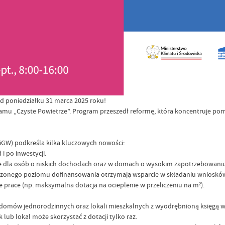
 poniedziałku 31 marca 2025 roku!
amu „Czyste Powietrze”. Program przeszedł reformę, która koncentruje p
GW) podkreśla kilka kluczowych nowości:
 po inwestycji.
la osób o niskich dochodach oraz w domach o wysokim zapotrzebowaniu n
onego poziomu dofinansowania otrzymają wsparcie w składaniu wniosków i 
 prace (np. maksymalna dotacja na ocieplenie w przeliczeniu na m²).
e domów jednorodzinnych oraz lokali mieszkalnych z wyodrębnioną księgą w
ub lokal może skorzystać z dotacji tylko raz.