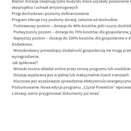
Ważne! Dotacje obejmują tylko budynki, które uzyskały pozwolenie 
ekoprojektu i uchwał antysmogowych.
Progi dochodowe i poziomy dofinansowania
Program oferuje trzy poziomy dotacji, zależnie od dochodów:
Podstawowy poziom – dotacja do 40% kosztów, jeśli roczny dochód n
Podwyższony poziom – dotacja do 70% kosztów, dla gospodarstw, gd
Najwyższy poziom – dotacja do 100% kosztów, dla gospodarstw o doch
Dodatkowo:
Wnioskodawcy prowadzący działalność gospodarczą nie mogą przek
wynagrodzenia.
Jak aplikować?
Wnioski można składać online przez stronę programu lub osobiści
Dotacja wypłacana jest w jednej lub maksymalnie trzech transzach.
Kluczowe jest wcześniejsze sprawdzenie efektywności energetyczne
Podsumowanie: Nowa edycja programu „Czyste Powietrze” wprowadza 
z dotacji, warto przygotować dokumenty już teraz!