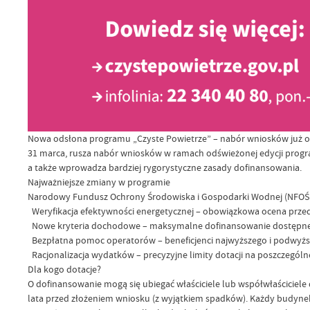
Nowa odsłona programu „Czyste Powietrze” – nabór wniosków już od
31 marca, rusza nabór wniosków w ramach odświeżonej edycji progr
a także wprowadza bardziej rygorystyczne zasady dofinansowania.
Najważniejsze zmiany w programie
Narodowy Fundusz Ochrony Środowiska i Gospodarki Wodnej (NFOŚi
Weryfikacja efektywności energetycznej – obowiązkowa ocena przed i
Nowe kryteria dochodowe – maksymalne dofinansowanie dostępne d
Bezpłatna pomoc operatorów – beneficjenci najwyższego i podwyższ
Racjonalizacja wydatków – precyzyjne limity dotacji na poszczególne
Dla kogo dotacje?
O dofinansowanie mogą się ubiegać właściciele lub współwłaściciel
lata przed złożeniem wniosku (z wyjątkiem spadków). Każdy budynek l