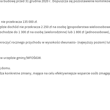
na budowę przed 31 grudnia 2020 r.. Dopuszcza się pozostawienie kominków
ie przekracza 135 000 zł.
zie dochód nie przekracza 2 250 zł na osobę (gospodarstwa wieloosobowe)
odzie do 1 300 zł na osobę (wielorodzinne) lub 1 800 zł (jednoosobowe), a
roczyć rocznego przychodu w wysokości dwunasto- (najwyższy poziom) lu
e w urzędzie gminy/WFOŚiGW.
j domu.
konkretne zmiany, mające na celu efektywniejsze wsparcie osób zmagający