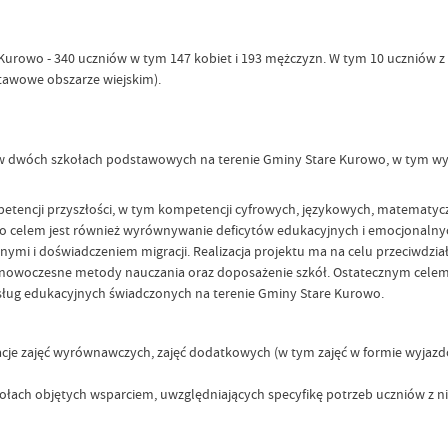
e Kurowo - 340 uczniów w tym 147 kobiet i 193 mężczyzn. W tym 10 uczniów 
tawowe obszarze wiejskim).
m w dwóch szkołach podstawowych na terenie Gminy Stare Kurowo, w tym w
petencji przyszłości, w tym kompetencji cyfrowych, językowych, matematyc
ego celem jest również wyrównywanie deficytów edukacyjnych i emocjonaln
mi i doświadczeniem migracji. Realizacja projektu ma na celu przeciwdzi
h, nowoczesne metody nauczania oraz doposażenie szkół. Ostatecznym celem
usług edukacyjnych świadczonych na terenie Gminy Stare Kurowo.
zacje zajęć wyrównawczych, zajęć dodatkowych (w tym zajęć w formie wyjazd
kołach objętych wsparciem, uwzględniających specyfikę potrzeb uczniów z 