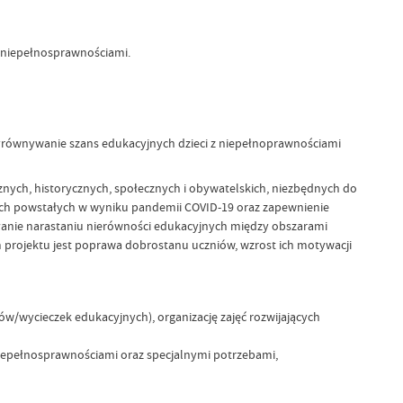
z niepełnosprawnościami.
yrównywanie szans edukacyjnych dzieci z niepełnoprawnościami
znych, historycznych, społecznych i obywatelskich, niezbędnych do
ych powstałych w wyniku pandemii COVID-19 oraz zapewnienie
ałanie narastaniu nierówności edukacyjnych między obszarami
 projektu jest poprawa dobrostanu uczniów, wzrost ich motywacji
ów/wycieczek edukacyjnych), organizację zajęć rozwijających
niepełnosprawnościami oraz specjalnymi potrzebami,