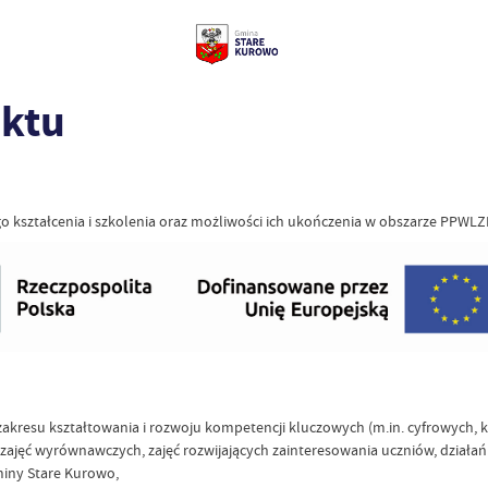
ektu
go kształcenia i szkolenia oraz możliwości ich ukończenia w obszarze PPWLZ
z zakresu kształtowania i rozwoju kompetencji kluczowych (m.in. cyfrowych,
ajęć wyrównawczych, zajęć rozwijających zainteresowania uczniów, działa
miny Stare Kurowo,